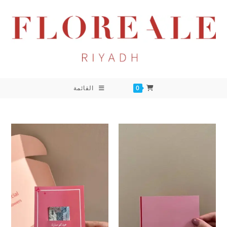
خطي
لى
لمحتوى
0
القائمة