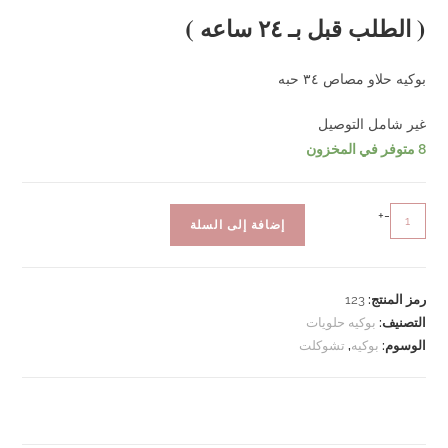
( الطلب قبل بـ ٢٤ ساعه )
بوكيه حلاو مصاص ٣٤ حبه
غير شامل التوصيل
8 متوفر في المخزون
كمية
+
-
إضافة إلى السلة
بوكيه
حلاو
مصاص
رمز المنتج:
123
(
التصنيف:
بوكيه حلويات
اخضر
الوسوم:
بوكيه
,
تشوكلت
)