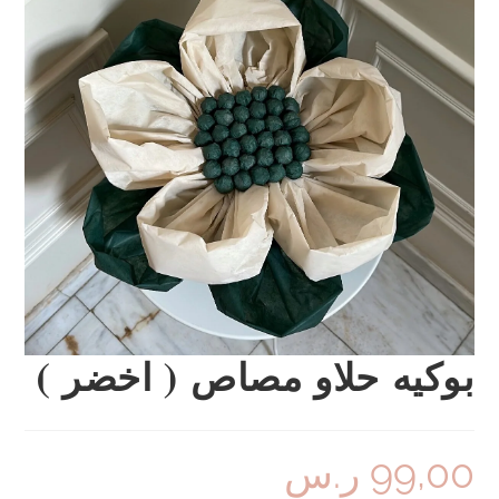
بوكيه حلاو مصاص ( اخضر )
99,00
ر.س