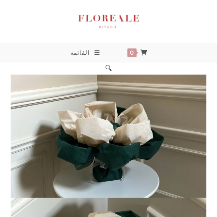
خطي
لى
لمحتوى
0
القائمة
🔍