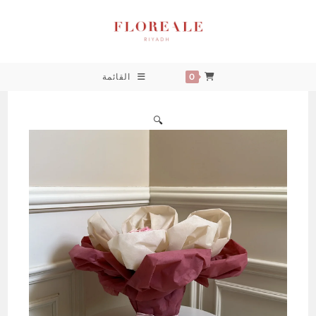
خطي
لى
لمحتوى
0
القائمة
🔍