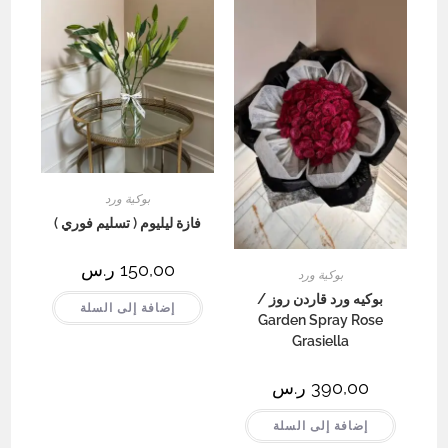
بوكية ورد
فازة ليليوم ( تسليم فوري )
150,00
ر.س
بوكية ورد
بوكيه ورد قاردن روز /
إضافة إلى السلة
Garden Spray Rose
Grasiella
390,00
ر.س
إضافة إلى السلة