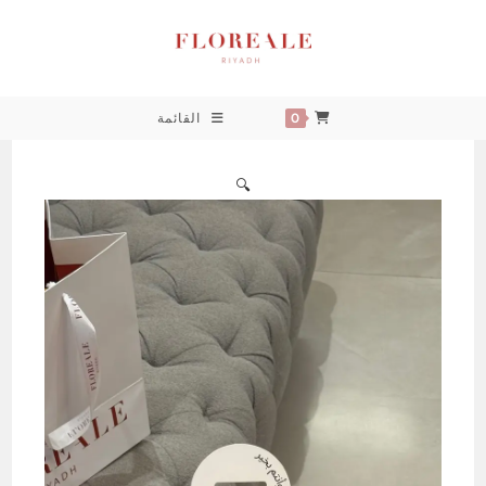
خطي
لى
لمحتوى
0
القائمة
🔍