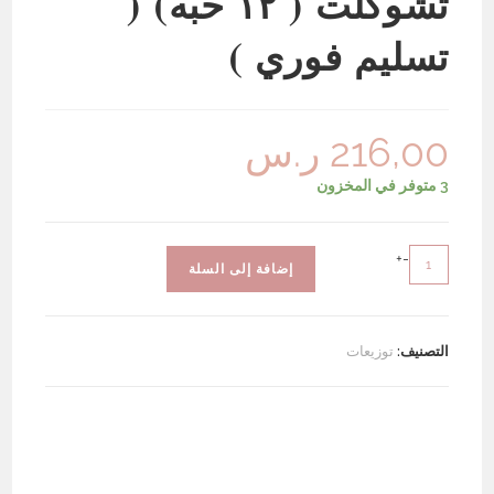
تشوكلت ( ١٢ حبه) (
تسليم فوري )
216,00
ر.س
3 متوفر في المخزون
كمية
+
-
إضافة إلى السلة
توزيعات
دوار
الشمس
التصنيف:
توزيعات
+
تشوكلت
(
١٢
حبه)