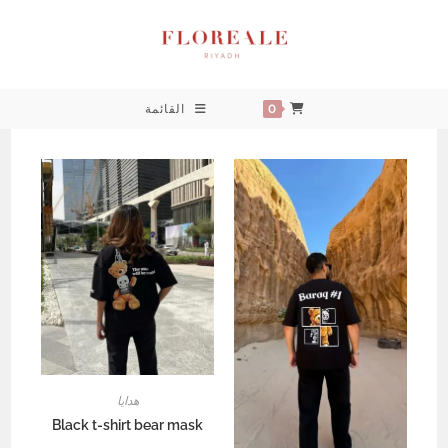
خطي
لى
لمحتوى
0
القائمة
هدايا
Black t-shirt bear mask