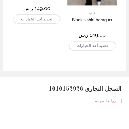
149,00
ر.س
هدايا
هناك
تحديد أحد الخيارات
Black t-shirt baraq #1
العديد
من
الأشكال
المختلفة
149,00
ر.س
لهذا
المنتج.
هناك
يمكن
تحديد أحد الخيارات
العديد
اختيار
من
الخيارات
الأشكال
على
المختلفة
صفحة
لهذا
المنتج
المنتج.
يمكن
اختيار
الخيارات
على
صفحة
السجل التجاري 1010152926
المنتج
روابط مهمة